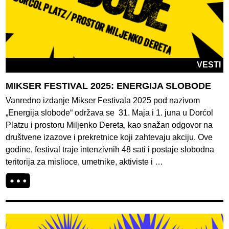
VESTI
MIKSER FESTIVAL 2025: ENERGIJA SLOBODE
Vanredno izdanje Mikser Festivala 2025 pod nazivom
„Energija slobode“ održava se 31. Maja i 1. juna u Dorćol
Platzu i prostoru Miljenko Dereta, kao snažan odgovor na
društvene izazove i prekretnice koji zahtevaju akciju. Ove
godine, festival traje intenzivnih 48 sati i postaje slobodna
teritorija za mislioce, umetnike, aktiviste i …