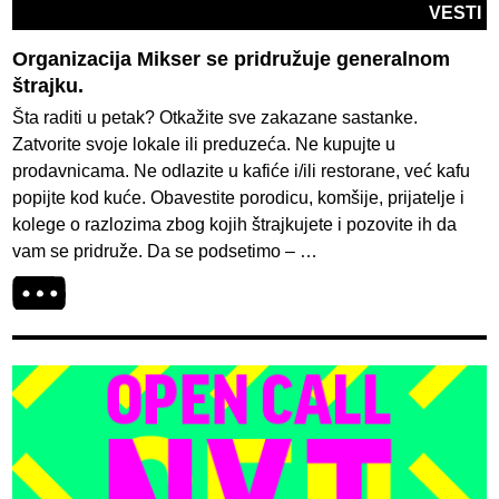
VESTI
Organizacija Mikser se pridružuje generalnom
štrajku.
Šta raditi u petak? Otkažite sve zakazane sastanke.
Zatvorite svoje lokale ili preduzeća. Ne kupujte u
prodavnicama. Ne odlazite u kafiće i/ili restorane, već kafu
popijte kod kuće. Obavestite porodicu, komšije, prijatelje i
kolege o razlozima zbog kojih štrajkujete i pozovite ih da
vam se pridruže. Da se podsetimo – …