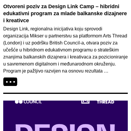
Otvoreni poziv za Design Link Camp – hibridni
edukativni program za mlade balkanske dizajnere
i kreativce
Design Link, regionalna inicijativa koju sprovodi
organizacija Mikser u partnerstvu sa platformom Arts Thread
(London) i uz podršku British Council-a, otvara poziv za
učešće u hibridnom edukativnom programu o strateškim
znanjima balkanskih dizajnera i kreativaca za pozicioniranje
u savremenom digitalnom i međunarodnom okruženju.
Program je pažljivo razvijen na osnovu rezultata …