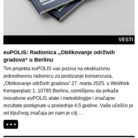
VESTI
euPOLIS: Radionica „Oblikovanje održivih
gradova“ u Berlinu
Tim projekta euPOLIS vas poziva na ekskluzivnu
jednodnevnu radionicu za postizanje konsenzusa,
„Oblikovanje održivih gradova“ 27. marta 2025. u WeWork
Kemperplatz 1, 10785 Berlinu, osmišljenu da prikaže
inovativne euPOLIS alate i metodologije i značajne
rezultate postignute u poslednje 4.5 godine. Vaše učešće je
od ključnog značaja jer nam je cilj …