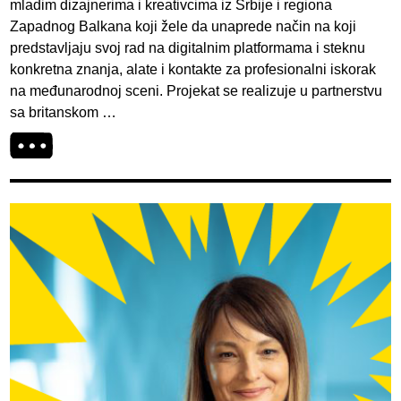
mladim dizajnerima i kreativcima iz Srbije i regiona
Zapadnog Balkana koji žele da unaprede način na koji
predstavljaju svoj rad na digitalnim platformama i steknu
konkretna znanja, alate i kontakte za profesionalni iskorak
na međunarodnoj sceni. Projekat se realizuje u partnerstvu
sa britanskom …