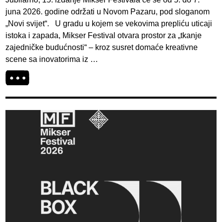
juna 2026. godine održati u Novom Pazaru, pod sloganom
„Novi svijet“. U gradu u kojem se vekovima prepliću uticaji
istoka i zapada, Mikser Festival otvara prostor za „tkanje
zajedničke budućnosti“ – kroz susret domaće kreativne
scene sa inovatorima iz …