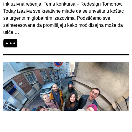
inkluzivna rešenja. Tema konkursa – Redesign Tomorrow,
Today izaziva sve kreativne mlade da se uhvatite u koštac
sa urgentnim globalnim izazovima. Podstičemo sve
zainteresovane da promišljaju kako moć dizajna može da
utiče …