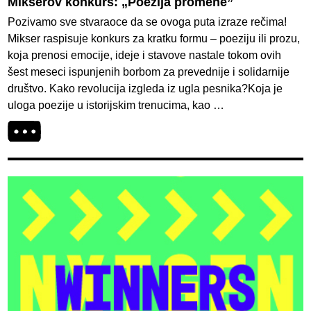
Mikserov konkurs: „Poezija promene”
Pozivamo sve stvaraoce da se ovoga puta izraze rečima!
Mikser raspisuje konkurs za kratku formu – poeziju ili prozu,
koja prenosi emocije, ideje i stavove nastale tokom ovih
šest meseci ispunjenih borbom za prevednije i solidarnije
društvo. Kako revolucija izgleda iz ugla pesnika?Koja je
uloga poezije u istorijskim trenucima, kao …