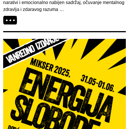
narativi i emocionalno nabijen sadržaj, očuvanje mentalnog
zdravlja i zdaravog razuma …