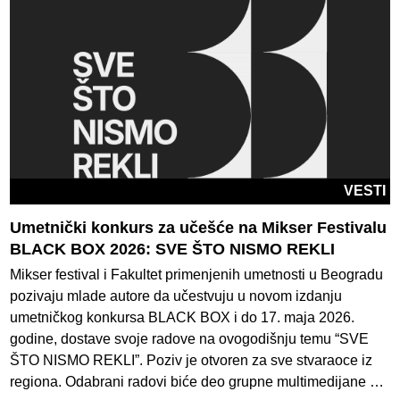
VESTI
Umetnički konkurs za učešće na Mikser Festivalu
BLACK BOX 2026: SVE ŠTO NISMO REKLI
Mikser festival i Fakultet primenjenih umetnosti u Beogradu
pozivaju mlade autore da učestvuju u novom izdanju
umetničkog konkursa BLACK BOX i do 17. maja 2026.
godine, dostave svoje radove na ovogodišnju temu “SVE
ŠTO NISMO REKLI”. Poziv je otvoren za sve stvaraoce iz
regiona. Odabrani radovi biće deo grupne multimedijane …