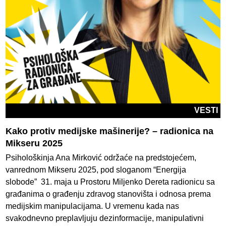
VESTI
Kako protiv medijske mašinerije? – radionica na
Mikseru 2025
Psihološkinja Ana Mirković održaće na predstojećem,
vanrednom Mikseru 2025, pod sloganom “Energija
slobode” 31. maja u Prostoru Miljenko Dereta radionicu sa
građanima o građenju zdravog stanovišta i odnosa prema
medijskim manipulacijama. U vremenu kada nas
svakodnevno preplavljuju dezinformacije, manipulativni