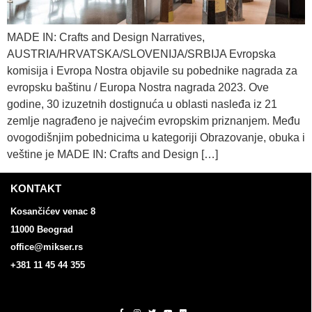
MADE IN: Crafts and Design Narratives,
AUSTRIA/HRVATSKA/SLOVENIJA/SRBIJA Evropska
komisija i Evropa Nostra objavile su pobednike nagrada za
evropsku baštinu / Europa Nostra nagrada 2023. Ove
godine, 30 izuzetnih dostignuća u oblasti nasleđa iz 21
zemlje nagrađeno je najvećim evropskim priznanjem. Među
ovogodišnjim pobednicima u kategoriji Obrazovanje, obuka i
veštine je MADE IN: Crafts and Design […]
KONTAKT
Kosančićev venac 8
11000 Beograd
office@mikser.rs
+381 11 45 44 355