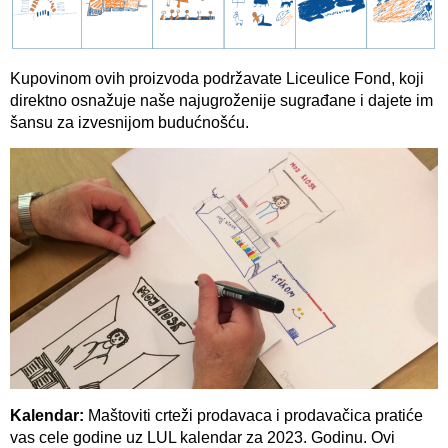
Kupovinom ovih proizvoda podržavate Liceulice Fond, koji
direktno osnažuje naše najugroženije sugrađane i dajete im
šansu za izvesnijom budućnošću.
Kalendar:
Maštoviti crteži prodavaca i prodavačica pratiće
vas cele godine uz LUL kalendar za 2023. Godinu. Ovi