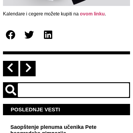
Kalendare i cegere možete kupiti na
ovom linku
.
POSLEDNJE VESTI
Saopštenje plenuma učenika Pete