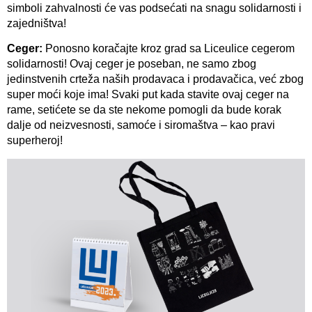
simboli zahvalnosti će vas podsećati na snagu solidarnosti i
zajedništva!
Ceger:
Ponosno koračajte kroz grad sa Liceulice cegerom
solidarnosti! Ovaj ceger je poseban, ne samo zbog
jedinstvenih crteža naših prodavaca i prodavačica, već zbog
super moći koje ima! Svaki put kada stavite ovaj ceger na
rame, setićete se da ste nekome pomogli da bude korak
dalje od neizvesnosti, samoće i siromaštva – kao pravi
superheroj!