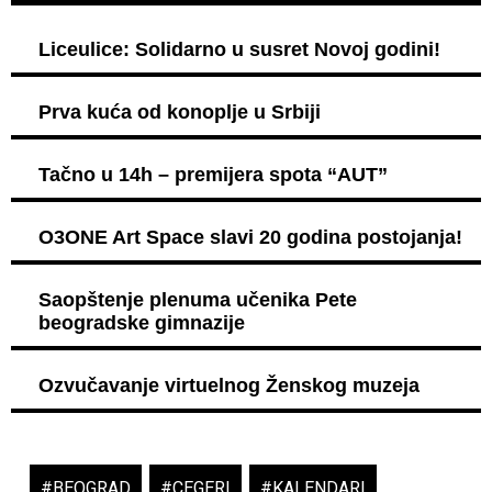
Liceulice: Solidarno u susret Novoj godini!
Prva kuća od konoplje u Srbiji
Tačno u 14h – premijera spota “AUT”
O3ONE Art Space slavi 20 godina postojanja!
Saopštenje plenuma učenika Pete
beogradske gimnazije
Ozvučavanje virtuelnog Ženskog muzeja
#BEOGRAD
,
#CEGERI
,
#KALENDARI
,