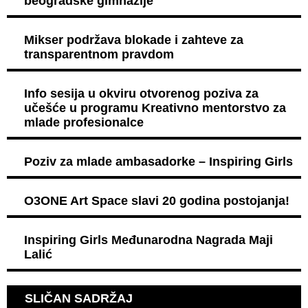
beogradske gimnazije
Mikser podržava blokade i zahteve za
transparentnom pravdom
Info sesija u okviru otvorenog poziva za
učešće u programu Kreativno mentorstvo za
mlade profesionalce
Poziv za mlade ambasadorke – Inspiring Girls
O3ONE Art Space slavi 20 godina postojanja!
Inspiring Girls Međunarodna Nagrada Maji
Lalić
SLIČAN SADRŽAJ