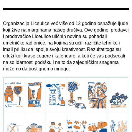
Organizacija Liceulice već više od 12 godina osnažuje ljude
koji žive na marginama našeg društva. Ove godine, prodavci
i prodavačice Liceulice uličnih novina su pohađali
umetničke radionice, na kojima su učili različite tehnike i
imali priliku da ispolje svoju kreativnost. Rezultat toga su
crteži koji krase cegere i kalendare, a koji će vas podsećati
na solidarnost, podršku i na to da zajedničkim snagama
možemo da postignemo mnogo.