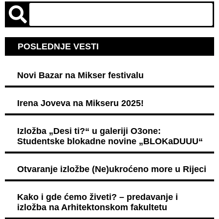
POSLEDNJE VESTI
Novi Bazar na Mikser festivalu
Irena Joveva na Mikseru 2025!
Izložba „Desi ti?“ u galeriji O3one:
Studentske blokadne novine „BLOKaDUUU“
Otvaranje izložbe (Ne)ukroćeno more u Rijeci
Kako i gde ćemo živeti? – predavanje i
izložba na Arhitektonskom fakultetu