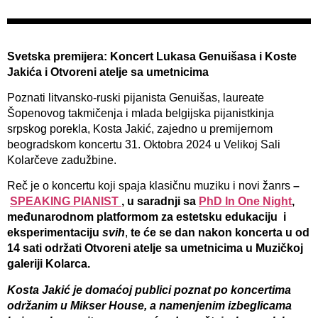
Svetska premijera: Koncert Lukasa Genuišasa i Koste
Jakića i Otvoreni atelje sa umetnicima
Poznati litvansko-ruski pijanista Genuišas, laureate
Šopenovog takmičenja i mlada belgijska pijanistkinja
srpskog porekla, Kosta Jakić, zajedno u premijernom
beogradskom koncertu 31. Oktobra 2024 u Velikoj Sali
Kolarčeve zadužbine.
Reč je o koncertu koji spaja klasičnu muziku i novi žanrs
–
SPEAKING PIANIST
, u saradnji sa
PhD In One Night
,
međunarodnom platformom za estetsku edukaciju i
eksperimentaciju
svih
,
te će se dan nakon koncerta u od
14 sati održati Otvoreni atelje sa umetnicima u Muzičkoj
galeriji Kolarca.
Kosta Jakić je domaćoj publici poznat po koncertima
održanim u Mikser House, a namenjenim izbeglicama