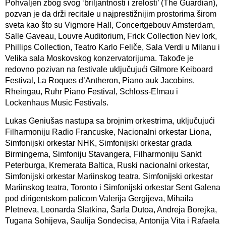
Pohvaljen zbog svog ‘briljantnosti i zrelosti’ (The Guardian),
pozvan je da drži recitale u najprestižnijim prostorima širom
sveta kao što su Vigmore Hall, Concertgebouv Amsterdam,
Salle Gaveau, Louvre Auditorium, Frick Collection Nev Iork,
Phillips Collection, Teatro Karlo Feliče, Sala Verdi u Milanu i
Velika sala Moskovskog konzervatorijuma. Takođe je
redovno pozivan na festivale uključujući Gilmore Keiboard
Festival, La Roques d’Antheron, Piano auk Jacobins,
Rheingau, Ruhr Piano Festival, Schloss-Elmau i
Lockenhaus Music Festivals.
Lukas Geniušas nastupa sa brojnim orkestrima, uključujući
Filharmoniju Radio Francuske, Nacionalni orkestar Liona,
Simfonijski orkestar NHK, Simfonijski orkestar grada
Birmingema, Simfoniju Stavangera, Filharmoniju Sankt
Peterburga, Kremerata Baltica, Ruski nacionalni orkestar,
Simfonijski orkestar Mariinskog teatra, Simfonijski orkestar
Mariinskog teatra, Toronto i Simfonijski orkestar Sent Galena
pod dirigentskom palicom Valerija Gergijeva, Mihaila
Pletneva, Leonarda Slatkina, Šarla Dutoa, Andreja Borejka,
Tugana Sohijeva, Saulija Sondecisa, Antonija Vita i Rafaela