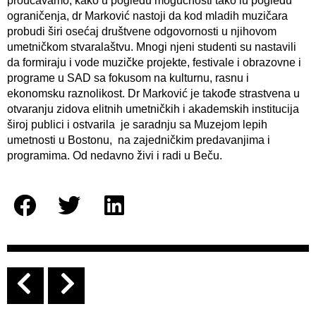
proučavamo, kako u pogledu mogućnosti tako iu pogledu
ograničenja, dr Marković nastoji da kod mladih muzičara
probudi širi osećaj društvene odgovornosti u njihovom
umetničkom stvaralaštvu. Mnogi njeni studenti su nastavili
da formiraju i vode muzičke projekte, festivale i obrazovne i
programe u SAD sa fokusom na kulturnu, rasnu i
ekonomsku raznolikost. Dr Marković je takođe strastvena u
otvaranju zidova elitnih umetničkih i akademskih institucija
široj publici i ostvarila je saradnju sa Muzejom lepih
umetnosti u Bostonu, na zajedničkim predavanjima i
programima. Od nedavno živi i radi u Beču.