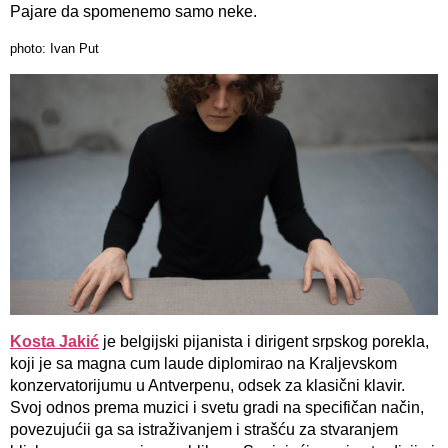
Pajare da spomenemo samo neke.
photo: Ivan Put
Kosta Jakić
je belgijski pijanista i dirigent srpskog porekla,
koji je sa magna cum laude diplomirao na Kraljevskom
konzervatorijumu u Antverpenu, odsek za klasični klavir.
Svoj odnos prema muzici i svetu gradi na specifičan način,
povezujućii ga sa istraživanjem i strašću za stvaranjem