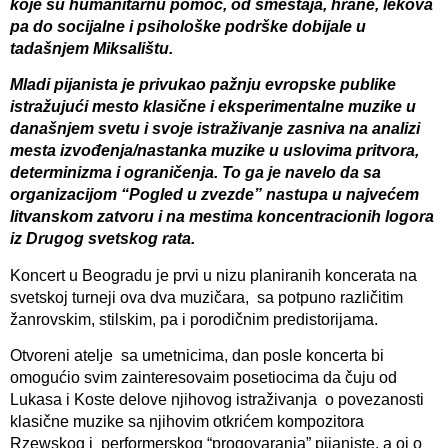
koje su humanitarnu pomoć, od smeštaja, hrane, lekova
pa do socijalne i psihološke podrške dobijale u
tadašnjem Miksalištu.
Mladi pijanista je privukao pažnju evropske publike
istražujući mesto klasične i eksperimentalne muzike u
današnjem svetu i svoje istraživanje zasniva na analizi
mesta izvođenja/nastanka muzike u uslovima pritvora,
determinizma i ograničenja. To ga je navelo da sa
organizacijom “Pogled u zvezde” nastupa u najvećem
litvanskom zatvoru i na mestima koncentracionih logora
iz Drugog svetskog rata.
Koncert u Beogradu je prvi u nizu planiranih koncerata na
svetskoj turneji ova dva muzičara, sa potpuno različitim
žanrovskim, stilskim, pa i porodičnim predistorijama.
Otvoreni atelje sa umetnicima, dan posle koncerta bi
omogućio svim zainteresovaim posetiocima da čuju od
Lukasa i Koste delove njihovog istraživanja o povezanosti
klasične muzike sa njihovim otkrićem kompozitora
Rzewskog i performerskog “progovaranja” pijaniste, a oi o