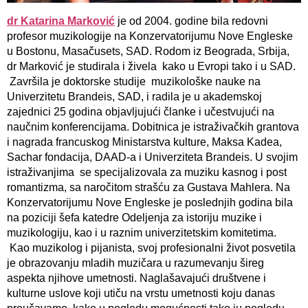
dr Katarina Marković
je od 2004. godine bila redovni
profesor muzikologije na Konzervatorijumu Nove Engleske
u Bostonu, Masačusets, SAD. Rodom iz Beograda, Srbija,
dr Marković je studirala i živela kako u Evropi tako i u SAD.
Završila je doktorske studije muzikološke nauke na
Univerzitetu Brandeis, SAD, i radila je u akademskoj
zajednici 25 godina objavljujući članke i učestvujući na
naučnim konferencijama. Dobitnica je istraživačkih grantova
i nagrada francuskog Ministarstva kulture, Maksa Kadea,
Sachar fondacija, DAAD-a i Univerziteta Brandeis. U svojim
istraživanjima se specijalizovala za muziku kasnog i post
romantizma, sa naročitom strašću za Gustava Mahlera. Na
Konzervatorijumu Nove Engleske je poslednjih godina bila
na poziciji šefa katedre Odeljenja za istoriju muzike i
muzikologiju, kao i u raznim univerzitetskim komitetima.
Kao muzikolog i pijanista, svoj profesionalni život posvetila
je obrazovanju mladih muzičara u razumevanju šireg
aspekta njihove umetnosti. Naglašavajući društvene i
kulturne uslove koji utiču na vrstu umetnosti koju danas