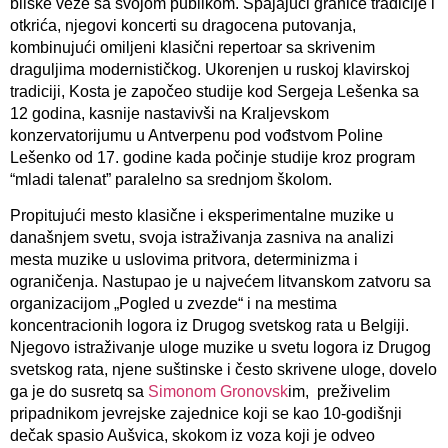
bliske veze sa svojom publikom. Spajajući granice tradicije i
otkrića, njegovi koncerti su dragocena putovanja,
kombinujući omiljeni klasični repertoar sa skrivenim
draguljima modernističkog. Ukorenjen u ruskoj klavirskoj
tradiciji, Kosta je započeo studije kod Sergeja Lešenka sa
12 godina, kasnije nastavivši na Kraljevskom
konzervatorijumu u Antverpenu pod vođstvom Poline
Lešenko od 17. godine kada počinje studije kroz program
“mladi talenat” paralelno sa srednjom školom.
Propitujući mesto klasične i eksperimentalne muzike u
današnjem svetu, svoja istraživanja zasniva na analizi
mesta muzike u uslovima pritvora, determinizma i
ograničenja. Nastupao je u najvećem litvanskom zatvoru sa
organizacijom „Pogled u zvezde“ i na mestima
koncentracionih logora iz Drugog svetskog rata u Belgiji.
Njegovo istraživanje uloge muzike u svetu logora iz Drugog
svetskog rata, njene suštinske i često skrivene uloge, dovelo
ga je do susretq sa
Simonom Gronovsk
im, preživelim
pripadnikom jevrejske zajednice koji se kao 10-godišnji
dečak spasio Aušvica, skokom iz voza koji je odveo