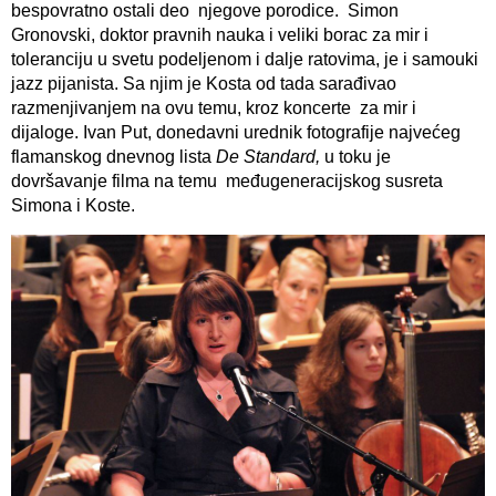
bespovratno ostali deo njegove porodice. Simon
Gronovski, doktor pravnih nauka i veliki borac za mir i
toleranciju u svetu podeljenom i dalje ratovima, je i samouki
jazz pijanista. Sa njim je Kosta od tada sarađivao
razmenjivanjem na ovu temu, kroz koncerte za mir i
dijaloge. Ivan Put, donedavni urednik fotografije najvećeg
flamanskog dnevnog lista
De Standard,
u toku je
dovršavanje filma na temu međugeneracijskog susreta
Simona i Koste.