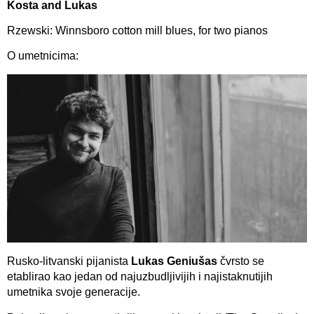
Kosta and Lukas
Rzewski: Winnsboro cotton mill blues, for two pianos
O umetnicima:
Rusko-litvanski pijanista
Lukas Geniušas
čvrsto se
etablirao kao jedan od najuzbudljivijih i najistaknutijih
umetnika svoje generacije.